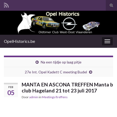
Tog
zoek
Search for:
OpelHistorics.be
Togg
navig
Na een tijdje op laag pitje
27e Int. Opel Kadett C meeting Budel
MANTA EN ASCONA TREFFEN Manta b
FEB
club Hageland 21 tot 23 juli 2017
05
Door
admin
in
Meetings/treffens